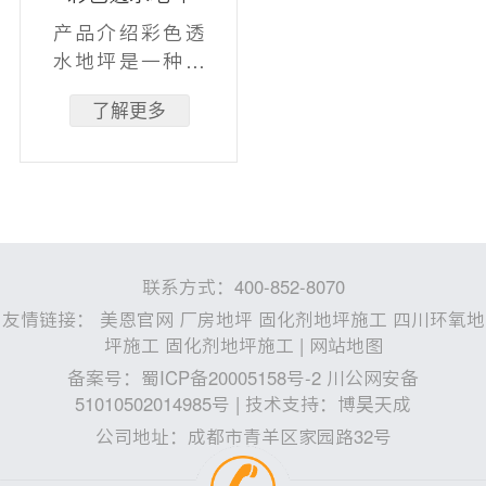
产品介绍彩色透
水地坪是一种能
使地面水份迅速
了解更多
渗透至地下，从
而使地下水得到
补充，生态
联系方式：400-852-8070
友情链接：
美恩官网
厂房地坪
固化剂地坪施工
四川环氧地
坪施工
固化剂地坪施工
|
网站地图
备案号：
蜀ICP备20005158号-2 川公网安备
51010502014985号
| 技术支持：
博昊天成
公司地址：成都市青羊区家园路32号