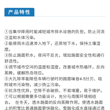
产品特性
①当集中降雨时能减轻城市排水设施的负担，防止河流
泛滥和水体污染。
②能使雨水迅速渗入地下，还原地下水，保持土壤湿
度。
③防止路面积水，夜间不反光，增加路面安全性和通行
舒适性。
④调节城市空间的温度和湿度，改善城市热循环，反向
蒸腾，缓解热岛效应。
⑤大孔隙率能降低车辆行驶时的路面噪音4-5分贝、吸
附城市污染物，减少扬尘污染。
⑥抗冻性优异，空隙不会破损、不易堵塞，易于维护。
⑦可以根据需要多功能设计，充分与周围环境相结
合。 在冬天，透水路面的反向蒸腾作用，使透水路面
上的积雪比普通路面更快融化，雪融化成水直接通过透