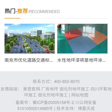
热门·
推荐
/RECOMMENDED
性标准守护校园塑胶跑道安全
南充市优化道路交通标线 施划道路交通标线3.5万平方米
水性地坪漆将是地坪涂料未来市场发展主流
联系方式：400-852-8070
友情链接：
美恩官网
厂房地坪
固化剂地坪施工
四川环氧地
坪施工
固化剂地坪施工
|
网站地图
备案号：
蜀ICP备20005158号-2 川公网安备
51010502014985号
| 技术支持：
博昊天成